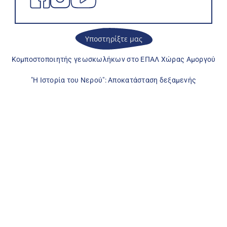
Υποστηρίξτε μας
Κομποστοποιητής γεωσκωλήκων στο ΕΠΑΛ Χώρας Αμοργού
"Η Ιστορία του Νερού": Αποκατάσταση δεξαμενής
ΠΕΡΙΣΣΟΤΕΡΕΣ ΔΡΑΣΕΙΣ
Προβολή της ταινίας «Πάρβας, Άγονη 
Γραμμή» στη μνήμη του Πάρβα
30 Ιουν 2026