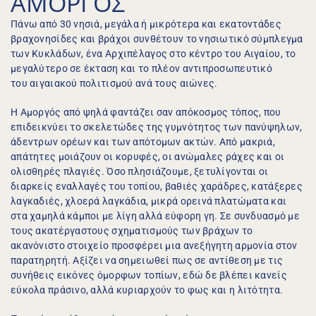
ΑΜΟΡΓΟΣ
Πάνω από 30 νησιά, μεγάλα ή μικρότερα και εκατοντάδες 
βραχονησίδες και βράχοι συνθέτουν το νησιωτικό σύμπλεγμα 
των Κυκλάδων, ένα Αρχιπέλαγος στο κέντρο του Αιγαίου, το 
μεγαλύτερο σε έκταση και το πλέον αντιπροσωπευτικό 
του αιγαιακού πολιτισμού ανά τους αιώνες.
Η Αμοργός από ψηλά φαντάζει σαν απόκοσμος τόπος, που 
επιδεικνύει το σκελετώδες της γυμνότητος των πανύψηλων, 
άδεντρων ορέων και των απότομων ακτών. Από μακριά, 
απάτητες μοιάζουν οι κορυφές, οι ανώμαλες ράχες και οι 
ολισθηρές πλαγιές. Όσο πλησιάζουμε, ξετυλίγονται οι 
διαρκείς εναλλαγές του τοπίου, βαθιές χαράδρες, κατάξερες 
λαγκαδιές, χλοερά λαγκάδια, μικρά ορεινά πλατώματα και 
στα χαμηλά κάμποι με λίγη αλλά εύφορη γη. Σε συνδυασμό με 
τους ακατέργαστους σχηματισμούς των βράχων το 
ακανόνιστο στοιχείο προσφέρει μια ανεξήγητη αρμονία στον 
παρατηρητή. Αξίζει να σημειωθεί πως σε αντίθεση με τις 
συνήθεις εικόνες όμορφων τοπίων, εδώ δε βλέπει κανείς 
εύκολα πράσινο, αλλά κυριαρχούν το φως και η λιτότητα.