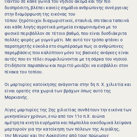
Παντού σε κάθε γωνιά του νησιού ακόμα και την πιο 
δυσπρόσιτη, βλέπει κανείς σημάδια ανθρώπινης συνέργειας 
στην διαμόρφωση της εικόνας του 
τόπου: ξηρότοιχοι διαχωριστικοί, σταυλιά, σπιτάκια ταπεινά 
και κάθε λογής αγροτικά μνημεία εναρμονισμένα με το 
φυσικό περιβάλλον σε τέτοιο βαθμό, που είναι δυσδιάκριτα 
πολλές φορές με γυμνό μάτι. Με αυτό τον τρόπο φτάνει ο 
παρατηρητής εύκολα στο συμπέρασμα πως οι ανθρώπινες 
παρεμβάσεις που καλύπτουν μόνο τις βασικές ανάγκες είναι 
αυτές που εν τέλει συμφιλιώνονται με τη σάρκα του νησιού. 
Οτιδήποτε παραπάνω και περιττό μοιάζει να εισβάλλει στον 
πίνακα του τοπίου.
Οι μαρτυρίες κατοίκησης ανάγονται στην 5η π. Χ. χιλιετία και 
είναι ορατές στα χωριά των βράχων όπως αυτό της 
Μαρκιανής.
Λίγες μαρτυρίες της 2ης χιλιετίας συνθέτουν την εικόνα των 
μυκηναϊκών χρόνων, ενώ από τον 11ο π.Χ. αιώνα 
αμέτρητα κινητὰ ευρήματα και πάμπολλα οικοδομικά λείψανα 
μαρτυρούν για την κατοίκηση των πόλεων της Αιγιάλης, 
της Μινώας και της Αρκεσίνης από τους πρώιμους 