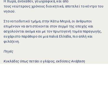
Η Χώρα, ανέκαθεν, γεωγραφικά, και από 
τους νεώτερους χρόνους διοικητικά, αποτελεί το κέντρο του 
νησιού.
Στο νοτιοδυτικό τμήμα, στην Κάτω Μεριά, οι άνθρωποι 
επιμένουν να αντιστέκονται στον συρμό της εποχής και 
ασχολούνται ακόμα και με τον πρωτογενή τομέα παραγωγής, 
ευχάριστο παράθυρο σε μια παλιά Ελλάδα, πιο απλή και 
φιλόξενη.
Πηγές
Κυκλάδες όπως πετάει ο γλάρος, εκδόσεις Ανάβαση
Φωτεινή Ζαφειροπούλου σ.14
Λίλα Μαραγκου σελ.18