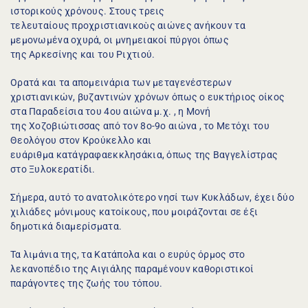
ιστορικούς χρόνους. Στους τρεις 
τελευταίους προχριστιανικοὺς αιώνες ανήκουν τα 
μεμονωμένα οχυρά, οι μνημειακοί πύργοι όπως 
της Αρκεσίνης και του Ριχτιού.
Ορατά και τα απομεινάρια των μεταγενέστερων 
χριστιανικών, βυζαντινών χρόνων όπως ο ευκτήριος οίκος 
στα Παραδείσια του 4ου αιώνα μ.χ. , η Μονή 
της Χοζοβιώτισσας από τον 8ο-9ο αιώνα , το Μετόχι του 
Θεολόγου στον Κρούκελλο και 
ευάριθμα κατάγραφαεκκλησάκια, όπως της Βαγγελίστρας 
στο Ξυλοκερατίδι.
Σήμερα, αυτό το ανατολικότερο νησί των Κυκλάδων, έχει δύο 
χιλιάδες μόνιμους κατοίκους, που μοιράζονται σε έξι 
δημοτικά διαμερίσματα.
Τα λιμάνια της, τα Κατάπολα και ο ευρύς όρμος στο 
λεκανοπέδιο της Αιγιάλης παραμένουν καθοριστικοί 
παράγοντες της ζωής του τόπου.